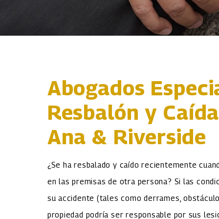
Abogados Especi
Resbalón y Caída
Ana & Riverside
¿Se ha resbalado y caído recientemente cuan
en las premisas de otra persona? Si las condi
su accidente (tales como derrames, obstáculos
propiedad podría ser responsable por sus lesi