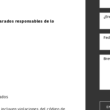
¿Er
arados responsables de lo
Fec
Bre
vados
E
 incluyen violaciones del código de