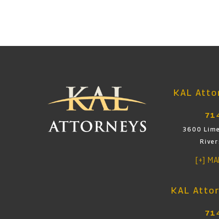
KAL Attor
71
3600 Lime
Rive
[+] M
KAL Attor
71