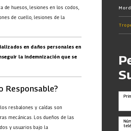
a de huesos, lesiones en los codos,
Mord
ones de cuello, lesiones de la
Trop
alizados en daños personales en
P
nseguir la indemnización que se
S
do Responsable?
Pri
los resbalones y caídas son
eras mecánicas. Los dueños de las
Núm
tel
ados y usuarios bajo la