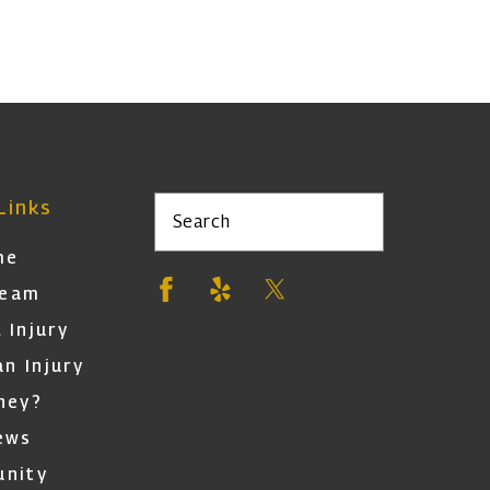
Links
Search
me
Team
 Injury
an Injury
ney?
ews
nity