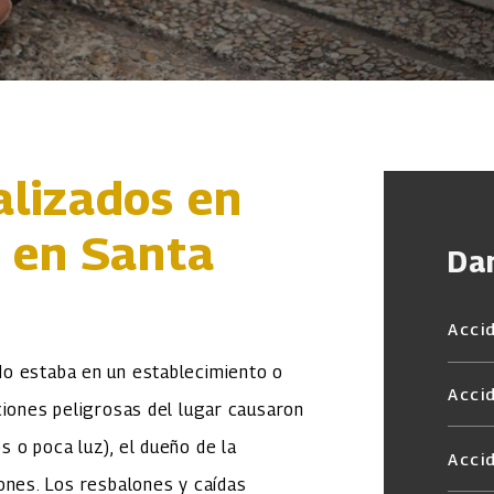
alizados en
 en Santa
Da
Acci
do estaba en un establecimiento o
Acci
ciones peligrosas del lugar causaron
 o poca luz), el dueño de la
Acci
ones. Los resbalones y caídas