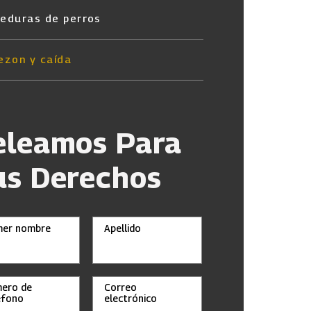
eduras de perros
ezon y caída
eleamos Para
us Derechos
mer nombre
Apellido
ero de
Correo
éfono
electrónico