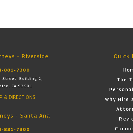
neys - Riverside
Quick 
Ho
4-881-7300
 Street, Building 2,
The 
rside, CA 92501
Personal
AP & DIRECTIONS
Why Hire 
Attor
neys - Santa Ana
Revi
Commu
4-881-7300